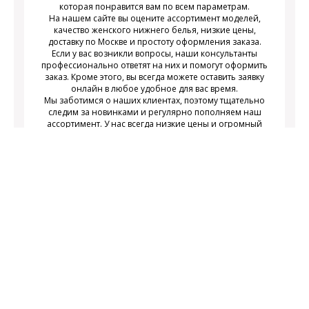
которая понравится вам по всем параметрам.
На нашем сайте вы оцените ассортимент моделей,
качество женского нижнего белья, низкие цены,
доставку по Москве и простоту оформления заказа.
Если у вас возникли вопросы, наши консультанты
профессионально ответят на них и помогут оформить
заказ. Кроме этого, вы всегда можете оставить заявку
онлайн в любое удобное для вас время.
Мы заботимся о наших клиентах, поэтому тщательно
следим за новинками и регулярно пополняем наш
ассортимент. У нас всегда низкие цены и огромный
выбор недорогого современного женского нижнего
белья на любой вкус.
Подписаться
Подпишитесь на новости и получайте
действующих акциях
информацию о