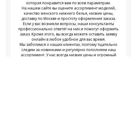
которая понравится вам по всем параметрам.
На нашем сайте вы оцените ассортимент моделей,
качество женского нижнего белья, низкие цены,
доставку по Москве и простоту оформления заказа.
Если у вас возникли вопросы, наши консультанты
профессионально ответят на них и помогут оформить
заказ. Кроме этого, вы всегда можете оставить заявку
онлайн в любое удобное для вас время.
Мы заботимся о наших клиентах, поэтому тщательно
следим за новинками и регулярно пополняем наш
ассортимент. У нас всегда низкие цены и огромный
выбор недорогого современного женского нижнего
белья на любой вкус.
Подписаться
Подпишитесь на новости и получайте
действующих акциях
информацию о