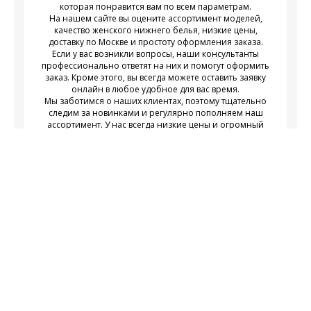
которая понравится вам по всем параметрам.
На нашем сайте вы оцените ассортимент моделей,
качество женского нижнего белья, низкие цены,
доставку по Москве и простоту оформления заказа.
Если у вас возникли вопросы, наши консультанты
профессионально ответят на них и помогут оформить
заказ. Кроме этого, вы всегда можете оставить заявку
онлайн в любое удобное для вас время.
Мы заботимся о наших клиентах, поэтому тщательно
следим за новинками и регулярно пополняем наш
ассортимент. У нас всегда низкие цены и огромный
выбор недорогого современного женского нижнего
белья на любой вкус.
Подписаться
Подпишитесь на новости и получайте
действующих акциях
информацию о