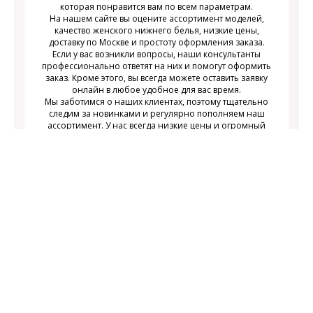
которая понравится вам по всем параметрам.
На нашем сайте вы оцените ассортимент моделей,
качество женского нижнего белья, низкие цены,
доставку по Москве и простоту оформления заказа.
Если у вас возникли вопросы, наши консультанты
профессионально ответят на них и помогут оформить
заказ. Кроме этого, вы всегда можете оставить заявку
онлайн в любое удобное для вас время.
Мы заботимся о наших клиентах, поэтому тщательно
следим за новинками и регулярно пополняем наш
ассортимент. У нас всегда низкие цены и огромный
выбор недорогого современного женского нижнего
белья на любой вкус.
Подписаться
Подпишитесь на новости и получайте
действующих акциях
информацию о