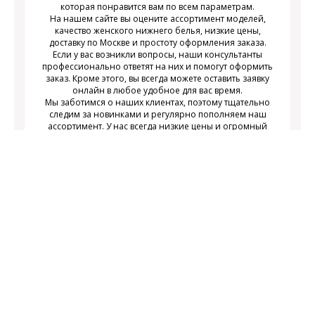
которая понравится вам по всем параметрам.
На нашем сайте вы оцените ассортимент моделей,
качество женского нижнего белья, низкие цены,
доставку по Москве и простоту оформления заказа.
Если у вас возникли вопросы, наши консультанты
профессионально ответят на них и помогут оформить
заказ. Кроме этого, вы всегда можете оставить заявку
онлайн в любое удобное для вас время.
Мы заботимся о наших клиентах, поэтому тщательно
следим за новинками и регулярно пополняем наш
ассортимент. У нас всегда низкие цены и огромный
выбор недорогого современного женского нижнего
белья на любой вкус.
Подписаться
Подпишитесь на новости и получайте
действующих акциях
информацию о